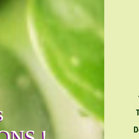
s
D
ONS !